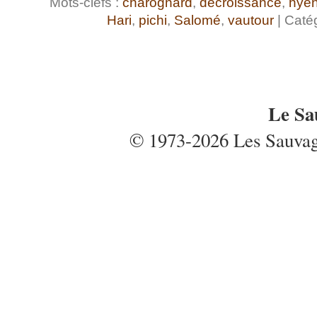
Mots-clefs :
charognard
,
décroissance
,
hyè
Hari
,
pichi
,
Salomé
,
vautour
| Catég
Le Sa
© 1973-2026 Les Sauvages