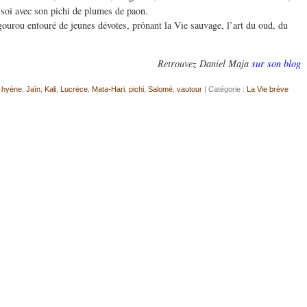
 soi avec son pichi de plumes de paon.
, gourou entouré de jeunes dévotes, prônant la Vie sauvage, l’art du oud, du
Retrouvez Daniel Maja
sur son blog
,
hyène
,
Jaïn
,
Kali
,
Lucrèce
,
Mata-Hari
,
pichi
,
Salomé
,
vautour
| Catégorie :
La Vie brève