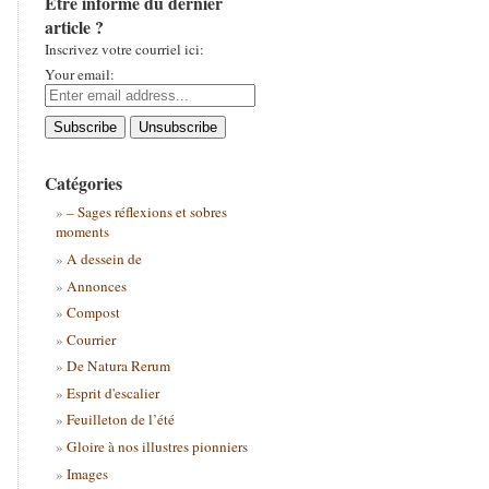
Être informé du dernier
article ?
Inscrivez votre courriel ici:
Your email:
Catégories
– Sages réflexions et sobres
moments
A dessein de
Annonces
Compost
Courrier
De Natura Rerum
Esprit d'escalier
Feuilleton de l’été
Gloire à nos illustres pionniers
Images