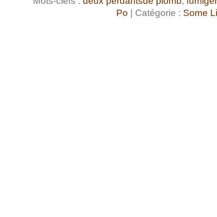
Mots-clefs :
deux perdantsde plomb
,
fumigè
Po
| Catégorie :
Some Li