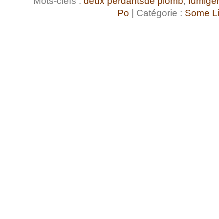
Mots-clefs :
deux perdantsde plomb
,
fumigè
Po
| Catégorie :
Some Li