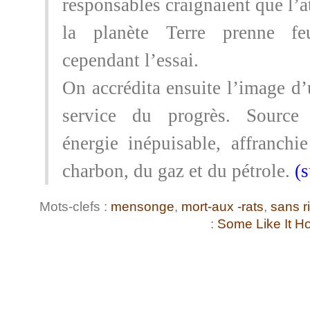
responsables craignaient que l’
la planète Terre prenne feu
cependant l’essai.
On accrédita ensuite l’image d’
service du progrès. Source
énergie inépuisable, affranchi
charbon, du gaz et du pétrole.
(
Mots-clefs :
mensonge
,
mort-aux -rats
,
sans r
:
Some Like It Ho