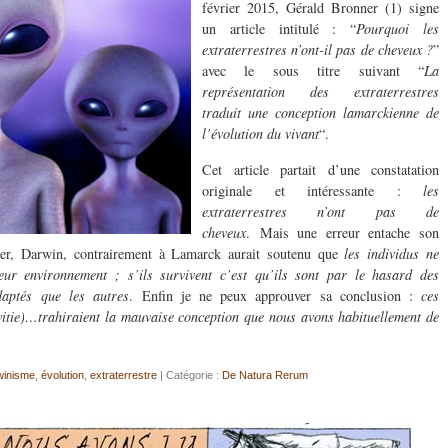
février 2015, Gérald Bronner (1) signe
un article intitulé : “
Pourquoi les
extraterrestres n’ont-il pas de cheveux ?
”
avec le sous titre suivant “
La
représentation des extraterrestres
traduit une conception lamarckienne de
l’évolution du vivant
“.
Cet article partait d’une constatation
originale et intéressante :
les
extraterrestres n’ont pas de
cheveux
. Mais une erreur entache son
er, Darwin, contrairement à Lamarck aurait soutenu que
les individus ne
eur environnement ; s’ils survivent c’est qu’ils sont par le hasard des
daptés que les autres
. Enfin je ne peux approuver sa conclusion :
ces
lvitie)…trahiraient la mauvaise conception que nous avons habituellement de
winisme
,
évolution
,
extraterrestre
| Catégorie :
De Natura Rerum