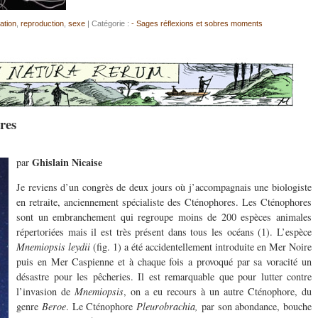
ation
,
reproduction
,
sexe
| Catégorie :
- Sages réflexions et sobres moments
res
Ghislain Nicaise
par
Je reviens d’un congrès de deux jours où j’accompagnais une biologiste
en retraite, anciennement spécialiste des Cténophores. Les Cténophores
sont un embranchement qui regroupe moins de 200 espèces animales
répertoriées mais il est très présent dans tous les océans (1). L’espèce
Mnemiopsis leydii
(fig. 1) a été accidentellement introduite en Mer Noire
puis en Mer Caspienne et à chaque fois a provoqué par sa voracité un
désastre pour les pêcheries. Il est remarquable que pour lutter contre
l’invasion de
Mnemiopsis
, on a eu recours à un autre Cténophore, du
genre
Beroe
. Le Cténophore
Pleurobrachia,
par son abondance, bouche