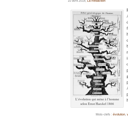
10 avril 2018,
La Rédaction
L’évolution qui mène à l’homme
selon Ernst Haeckel 1866
Mots-clefs :
évolution
,