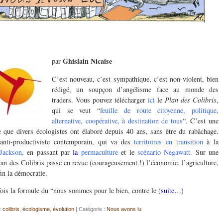
Ghislain Nicaise
par
C’est nouveau, c’est sympathique, c’est non-violent, bien
rédigé, un soupçon d’angélisme face au monde des
traders. Vous pouvez télécharger
ici
le
Plan des Colibris
,
qui se veut “
feuille de route citoyenne, politique,
alternative, coopérative, à destination de tous
“. C’est une
 que divers écologistes ont élaboré depuis 40 ans, sans être du rabâchage.
anti-productiviste contemporain, qui va des
territoires en transition
à la
 Jackson
,
en passant par
la
permaculture
et le
scénario Negawat
t
.
Sur u
ne
 Plan des Colibris passe en revue (courageusement !) l’économie, l’agricu
ltur
e,
fin la démocratie.
rfois la formule du “nous sommes pour le bien, contre le
(suite…)
:
colibris
,
écologisme
,
évolution
| Catégorie :
Nous avons lu