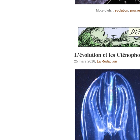
Mots-clefs :
évolution
,
procré
L’évolution et les Cténopho
25 mars 2016,
La Rédaction