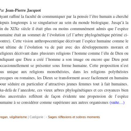
Jean-Pierre Jacquot
Par
Ayant raffiné la faculté de communiquer par la pensée l’être humain a cherché
depuis longtemps à se singulariser au sein du monde biologique. Jusqu’à la
fin du XIXe siècle il était plus ou moins communément admis que l’espèce
humaine était au sommet de l’évolution (cf l’arbre phylogénétique périmé ci-
contre). Cette vision anthropocentrique décrivant l’espèce humaine comme le
but ultime de l’évolution va de pair avec des développements moraux et
religieux décrivant dans plusieurs religions l’homme comme l’élu de Dieu ou
indiquant que Dieu a créé l’homme a son image ou encore que Dieu peut
occasionnellement se présenter sous forme humaine. Cette proposition n’est
pas unique aux religions monothéistes, dans les religions polythéistes
grecques ou romaines, les Dieux se transforment assez facilement en humains
pour séduire en particulier d’attractives jeunes femmes tout à fait humaines.
Au-delà de l’anecdote, ces vieux arbres phylogénétiques et ces croyances bien
plus ancestrales reflètent de façon évidente une propension de l’espèce
humaine à se considérer comme supérieure aux autres organismes
(suite…)
vegan
,
végétarisme
| Catégorie :
- Sages réflexions et sobres moments