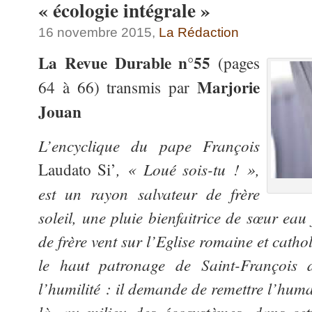
« écologie intégrale »
16 novembre 2015,
La Rédaction
La Revue Durable n°55
(pages
Marjorie
64 à 66) transmis par
Jouan
L’encyclique du pape François
, « Loué sois-tu ! »,
Laudato Si’
est un rayon salvateur de frère
soleil, une pluie bienfaitrice de sœur eau 
de frère vent sur l’Eglise romaine et cath
le haut patronage de Saint-François d
l’humilité : il demande de remettre l’huma
là, au milieu des écosystèmes, dans cett