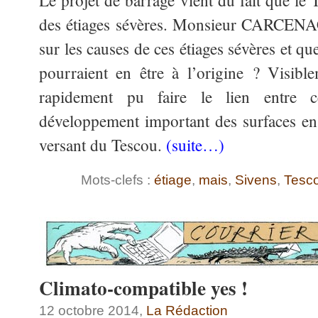
Le projet de barrage vient du fait que le 
des étiages sévères. Monsieur CARCENAC
sur les causes de ces étiages sévères et qu
pourraient en être à l’origine ? Visibl
rapidement pu faire le lien entre c
développement important des surfaces en
versant du Tescou.
(suite…)
Mots-clefs :
étiage
,
mais
,
Sivens
,
Tesc
Climato-compatible yes !
12 octobre 2014,
La Rédaction